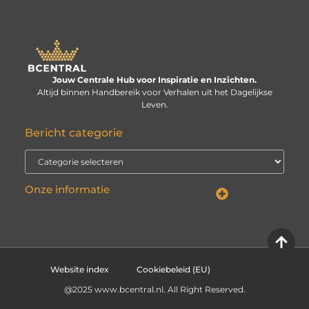
Jouw Centrale Hub voor Inspiratie en Inzichten.
Altijd binnen Handbereik voor Verhalen uit het Dagelijkse
Leven.
Bericht categorie
Onze informatie
Linkbuilding kopen: verstandige investering of risico voor je website?
Kan je geld verdienen met een website? De echte vraag is: hoe serieus neem je het?
Website index
Cookiebeleid (EU)
@2025 www.bcentral.nl. All Right Reserved.