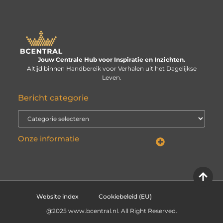
Jouw Centrale Hub voor Inspiratie en Inzichten.
Altijd binnen Handbereik voor Verhalen uit het Dagelijkse
Leven.
Bericht categorie
Onze informatie
Linkbuilding kopen: verstandige investering of risico voor je website?
Kan je geld verdienen met een website? De echte vraag is: hoe serieus neem je het?
Website index
Cookiebeleid (EU)
@2025 www.bcentral.nl. All Right Reserved.