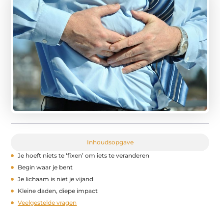
Inhoudsopgave
Je hoeft niets te ‘fixen’ om iets te veranderen
Begin waar je bent
Je lichaam is niet je vijand
Kleine daden, diepe impact
Veelgestelde vragen