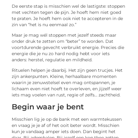
De eerste stap is misschien wel de lastigste: stoppen
met vechten tegen de pijn. Je hoeft hem niet goed
te praten. Je hoeft hem ook niet te accepteren in de
zin van “het is nu eenmaal zo.”
Maar je mag wél stoppen met jezelf steeds maar
onder druk te zetten om “beter” te worden. Dat
voortdurende gevecht verbruikt energie. Precies die
energie die je nu zo hard nodig hebt voor iets
anders: herstel, regulatie en mildheid.
Rituelen helpen je daarbij. Het zijn geen trucjes. Het
zijn ankerpunten. Kleine, herhaalbare momenten
waarin je zenuwstelsel even mag ontspannen, je
lichaam even niet hoeft te overleven, en jijzelf weer
iets mag voelen van rust, regie of zelfs… zachtheid.
Begin waar je bent
Misschien lig je op de bank met een warmtekussen
en vraag je je af of het ooit beter wordt. Misschien
kun je vandaag amper iets doen. Dan begint het
daar. Bij ademhalen. Bij jezelf een kop thee zetten