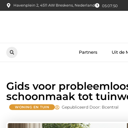
Havenplein 2, 4511 AW Breskens, Nederland
05:07:51
Partners
Uit de 
Gids voor probleemloo
schoonmaak tot tuinw
Gepubliceerd Door: Bcentral
WONING EN TUIN