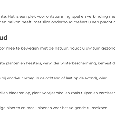
te. Het is een plek voor ontspanning, spel en verbinding me
iden balkon heeft, met slim onderhoud creëert u een prachti
oud
 Door mee te bewegen met de natuur, houdt u uw tuin gezon
ste planten en heesters, verwijder winterbescherming, bemest d
ij voorkeur vroeg in de ochtend of laat op de avond), wied
len bladeren op, plant voorjaarsbollen zoals tulpen en narcissen
ige planten en maak plannen voor het volgende tuinseizoen.