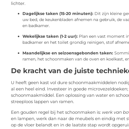
lichter.
Dagelijkse taken (15-20 minuten):
Dit zijn kleine 
uw bed, de keukenbladen afnemen na gebruik, de vaat
en badkamer.
Wekelijkse taken (1-2 uur):
Plan een vast moment in 
badkamer en het toilet grondig reinigen, stof afne
Maandelijkse en seizoensgebonden taken:
Sommige
ramen, het schoonmaken van de oven en koelkast, en h
De kracht van de juiste technie
U heeft geen kast vol dure schoonmaakmiddelen nodig.
al een heel eind. Investeer in goede microvezeldoeken; 
schoonmaakmiddel. Een oplossing van water en schoonm
streeploos lappen van ramen.
Een gouden regel bij het schoonmaken is:
werk van bo
en lampen, werk dan naar de meubels en eindig met sto
op de vloer belandt en in de laatste stap wordt opgeru