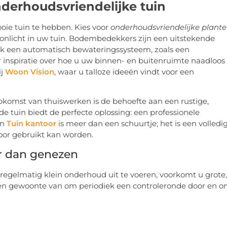
derhoudsvriendelijke tuin
oie tuin te hebben. Kies voor
onderhoudsvriendelijke plant
onlicht in uw tuin. Bodembedekkers zijn een uitstekende
k een automatisch bewateringssysteem, zoals een
r inspiratie over hoe u uw binnen- en buitenruimte naadloos 
ij
Woon Vision
, waar u talloze ideeën vindt voor een
opkomst van thuiswerken is de behoefte aan een rustige,
e tuin biedt de perfecte oplossing: een professionele
rn
Tuin kantoor
is meer dan een schuurtje; het is een volledi
door gebruikt kan worden.
r dan genezen
 regelmatig klein onderhoud uit te voeren, voorkomt u grote,
en gewoonte van om periodiek een controleronde door en 