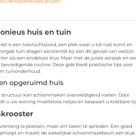
en harmonieus huis en tuin
nieus huis en tuin
et is een toevluchtsoord, een plek waar u tot rust komt en
orgde tuin dragen aanzienlijk bij aan dit gevoel van welzijn.
ter als een eindeloze klus. Maar met de juiste aanpak en ee
 bevredigende routine. Deze gids biedt praktische tips voor
lim tuinonderhoud.
 en opgeruimd huis
 structuur kan schoonmaken overweldigend voelen. Door
udt u uw woning moeiteloos netjes en bespaart u kostbare tij
krooster
 urenlang te poetsen, maar om taken te spreiden. Een goed
 ophoopt en maakt de wekelijkse schoonmaakbeurt een stuk