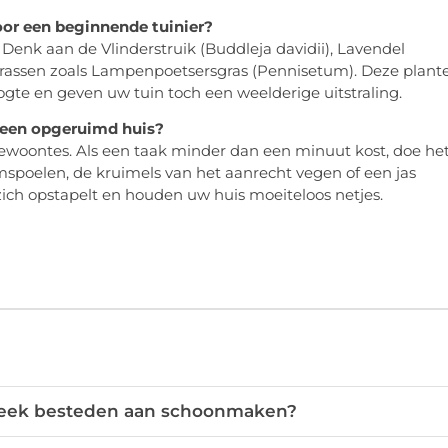
oor een beginnende tuinier?
. Denk aan de Vlinderstruik (Buddleja davidii), Lavendel
rgrassen zoals Lampenpoetsersgras (Pennisetum). Deze plant
gte en geven uw tuin toch een weelderige uitstraling.
r een opgeruimd huis?
gewoontes. Als een taak minder dan een minuut kost, doe he
mspoelen, de kruimels van het aanrecht vegen of een jas
ch opstapelt en houden uw huis moeiteloos netjes.
 week besteden aan schoonmaken?