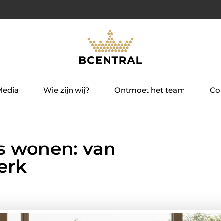
Media
Wie zijn wij?
Ontmoet het team
Con
s wonen: van
erk