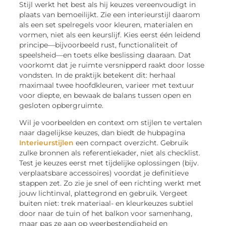
Stijl werkt het best als hij keuzes vereenvoudigt in
plaats van bemoeilijkt. Zie een interieurstijl daarom
als een set spelregels voor kleuren, materialen en
vormen, niet als een keurslijf. Kies eerst één leidend
principe—bijvoorbeeld rust, functionaliteit of
speelsheid—en toets elke beslissing daaraan. Dat
voorkomt dat je ruimte versnipperd raakt door losse
vondsten. In de praktijk betekent dit: herhaal
maximaal twee hoofdkleuren, varieer met textuur
voor diepte, en bewaak de balans tussen open en
gesloten opbergruimte.
Wil je voorbeelden en context om stijlen te vertalen
naar dagelijkse keuzes, dan biedt de hubpagina
Interieurstijlen
een compact overzicht. Gebruik
zulke bronnen als referentiekader, niet als checklist.
Test je keuzes eerst met tijdelijke oplossingen (bijv.
verplaatsbare accessoires) voordat je definitieve
stappen zet. Zo zie je snel of een richting werkt met
jouw lichtinval, plattegrond en gebruik. Vergeet
buiten niet: trek materiaal- en kleurkeuzes subtiel
door naar de tuin of het balkon voor samenhang,
maar pas ze aan op weerbestendigheid en