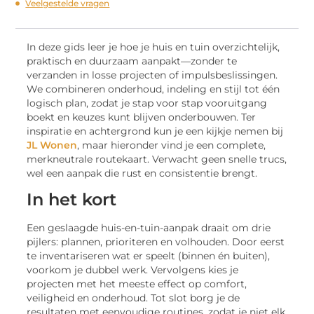
Veelgestelde vragen
In deze gids leer je hoe je huis en tuin overzichtelijk,
praktisch en duurzaam aanpakt—zonder te
verzanden in losse projecten of impulsbeslissingen.
We combineren onderhoud, indeling en stijl tot één
logisch plan, zodat je stap voor stap vooruitgang
boekt en keuzes kunt blijven onderbouwen. Ter
inspiratie en achtergrond kun je een kijkje nemen bij
JL Wonen
, maar hieronder vind je een complete,
merkneutrale routekaart. Verwacht geen snelle trucs,
wel een aanpak die rust en consistentie brengt.
In het kort
Een geslaagde huis-en-tuin-aanpak draait om drie
pijlers: plannen, prioriteren en volhouden. Door eerst
te inventariseren wat er speelt (binnen én buiten),
voorkom je dubbel werk. Vervolgens kies je
projecten met het meeste effect op comfort,
veiligheid en onderhoud. Tot slot borg je de
resultaten met eenvoudige routines, zodat je niet elk