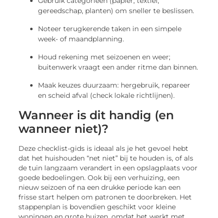
Gebruik categorieën (papier, textiel,
gereedschap, planten) om sneller te beslissen.
Noteer terugkerende taken in een simpele
week- of maandplanning.
Houd rekening met seizoenen en weer;
buitenwerk vraagt een ander ritme dan binnen.
Maak keuzes duurzaam: hergebruik, repareer
en scheid afval (check lokale richtlijnen).
Wanneer is dit handig (en
wanneer niet)?
Deze checklist-gids is ideaal als je het gevoel hebt
dat het huishouden “net niet” bij te houden is, of als
de tuin langzaam verandert in een opslagplaats voor
goede bedoelingen. Ook bij een verhuizing, een
nieuw seizoen of na een drukke periode kan een
frisse start helpen om patronen te doorbreken. Het
stappenplan is bovendien geschikt voor kleine
woningen en grote huizen, omdat het werkt met