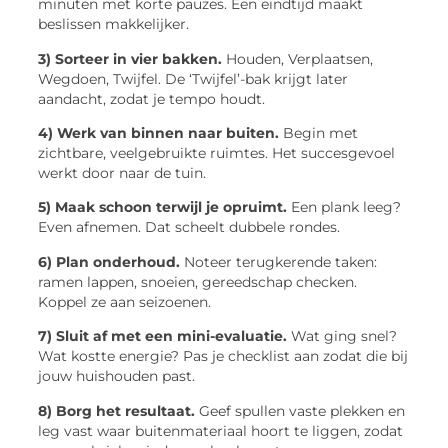
minuten met korte pauzes. Een eindtijd maakt
beslissen makkelijker.
3) Sorteer in vier bakken.
Houden, Verplaatsen,
Wegdoen, Twijfel. De ‘Twijfel’-bak krijgt later
aandacht, zodat je tempo houdt.
4) Werk van binnen naar buiten.
Begin met
zichtbare, veelgebruikte ruimtes. Het succesgevoel
werkt door naar de tuin.
5) Maak schoon terwijl je opruimt.
Een plank leeg?
Even afnemen. Dat scheelt dubbele rondes.
6) Plan onderhoud.
Noteer terugkerende taken:
ramen lappen, snoeien, gereedschap checken.
Koppel ze aan seizoenen.
7) Sluit af met een mini-evaluatie.
Wat ging snel?
Wat kostte energie? Pas je checklist aan zodat die bij
jouw huishouden past.
8) Borg het resultaat.
Geef spullen vaste plekken en
leg vast waar buitenmateriaal hoort te liggen, zodat