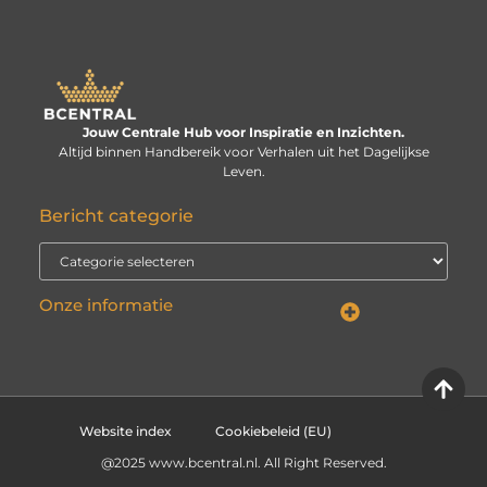
Jouw Centrale Hub voor Inspiratie en Inzichten.
Altijd binnen Handbereik voor Verhalen uit het Dagelijkse
Leven.
Bericht categorie
Onze informatie
Linkbuilding kopen: verstandige investering of risico voor je website?
Kan je geld verdienen met een website? De echte vraag is: hoe serieus neem je het?
Website index
Cookiebeleid (EU)
@2025 www.bcentral.nl. All Right Reserved.