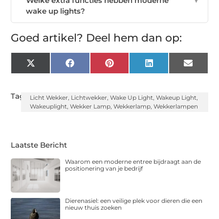
Welke extra functies hebben moderne
▼
wake up lights?
Goed artikel? Deel hem dan op:
X
Facebook
Pinterest
LinkedIn
Email
(Twitter)
Tags:
Licht Wekker
,
Lichtwekker
,
Wake Up Light
,
Wakeup Light
,
Wakeuplight
,
Wekker Lamp
,
Wekkerlamp
,
Wekkerlampen
Laatste Bericht
Waarom een moderne entree bijdraagt aan de
positionering van je bedrijf
Dierenasiel: een veilige plek voor dieren die een
nieuw thuis zoeken