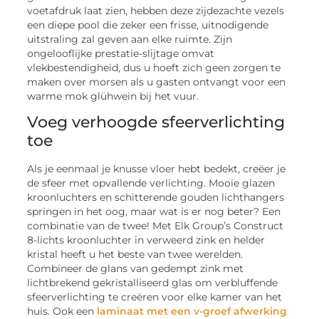
voetafdruk laat zien, hebben deze zijdezachte vezels
een diepe pool die zeker een frisse, uitnodigende
uitstraling zal geven aan elke ruimte. Zijn
ongelooflijke prestatie-slijtage omvat
vlekbestendigheid, dus u hoeft zich geen zorgen te
maken over morsen als u gasten ontvangt voor een
warme mok glühwein bij het vuur.
Voeg verhoogde sfeerverlichting
toe
Als je eenmaal je knusse vloer hebt bedekt, creëer je
de sfeer met opvallende verlichting. Mooie glazen
kroonluchters en schitterende gouden lichthangers
springen in het oog, maar wat is er nog beter? Een
combinatie van de twee! Met Elk Group’s Construct
8-lichts kroonluchter in verweerd zink en helder
kristal heeft u het beste van twee werelden.
Combineer de glans van gedempt zink met
lichtbrekend gekristalliseerd glas om verbluffende
sfeerverlichting te creëren voor elke kamer van het
huis. Ook een
laminaat met een v-groef afwerking