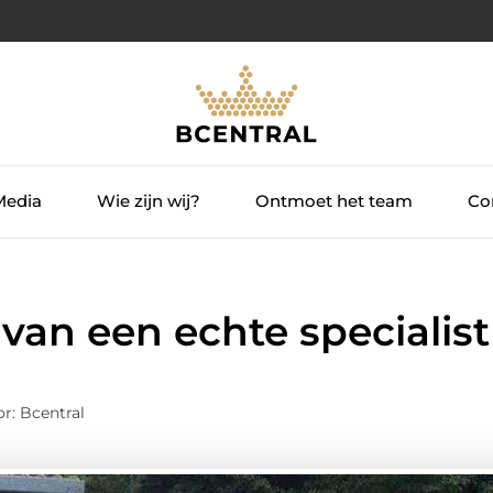
Media
Wie zijn wij?
Ontmoet het team
Con
an een echte specialist
r: Bcentral