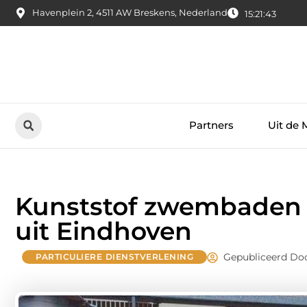
Havenplein 2, 4511 AW Breskens, Nederland
15:21:43
Partners
Uit de 
Kunststof zwembaden v
uit Eindhoven
Gepubliceerd Doo
PARTICULIERE DIENSTVERLENING