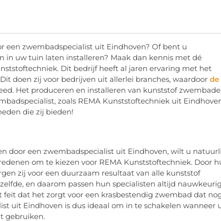
r een zwembadspecialist uit Eindhoven? Of bent u
n in uw tuin laten installeren? Maak dan kennis met dé
ststoftechniek. Dit bedrijf heeft al jaren ervaring met het
it doen zij voor bedrijven uit allerlei branches, waardoor
de
reed. Het produceren en installeren van kunststof zwembad
embadspecialist, zoals REMA Kunststoftechniek uit Eindhoven
eden die zij bieden!
n door een zwembadspecialist uit Eindhoven, wilt u natuurli
e redenen om te kiezen voor REMA Kunststoftechniek. Door 
orgen zij voor een duurzaam resultaat van alle kunststof
tzelfde, en daarom passen hun specialisten altijd nauwkeuri
t feit dat het zorgt voor een krasbestendig zwembad dat no
st uit Eindhoven is dus ideaal om in te schakelen wanneer 
t gebruiken.