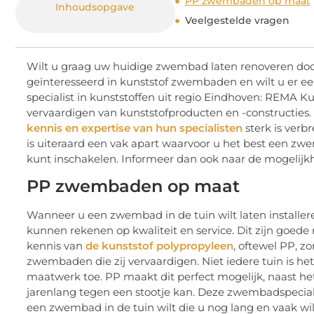
PP zwembaden op maat
Inhoudsopgave
Veelgestelde vragen
Wilt u graag uw huidige zwembad laten renoveren doo
geïnteresseerd in kunststof zwembaden en wilt u er ee
specialist in kunststoffen uit regio Eindhoven: REMA Kun
vervaardigen van kunststofproducten en -constructies. D
kennis en expertise van hun specialisten
sterk is verb
is uiteraard een vak apart waarvoor u het best een zw
kunt inschakelen. Informeer dan ook naar de mogelijkh
PP zwembaden op maat
Wanneer u een zwembad in de tuin wilt laten installere
kunnen rekenen op kwaliteit en service. Dit zijn goed
kennis van
de kunststof polypropyleen
, oftewel PP, z
zwembaden die zij vervaardigen. Niet iedere tuin is he
maatwerk toe. PP maakt dit perfect mogelijk, naast he
jarenlang tegen een stootje kan. Deze zwembadspeciali
een zwembad in de tuin wilt die u nog lang en vaak wil