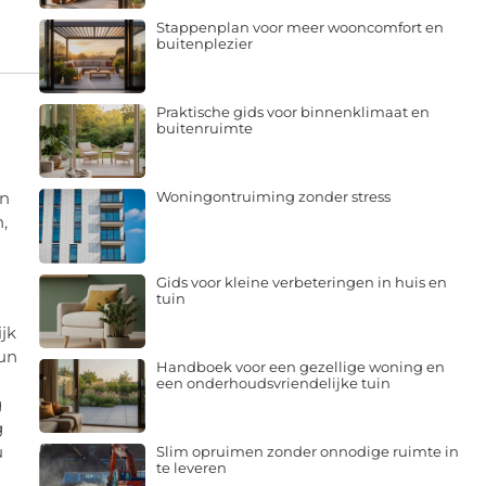
Stappenplan voor meer wooncomfort en
buitenplezier
Praktische gids voor binnenklimaat en
buitenruimte
en
Woningontruiming zonder stress
,
Gids voor kleine verbeteringen in huis en
tuin
jk
hun
Handboek voor een gezellige woning en
een onderhoudsvriendelijke tuin
g
g
u
Slim opruimen zonder onnodige ruimte in
te leveren