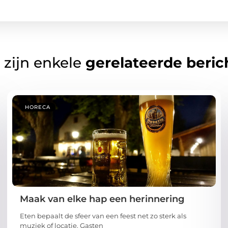
 zijn enkele
gerelateerde beric
HORECA
Maak van elke hap een herinnering
Eten bepaalt de sfeer van een feest net zo sterk als
muziek of locatie. Gasten