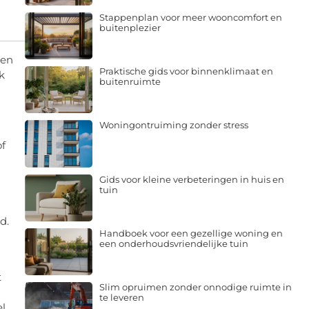
Stappenplan voor meer wooncomfort en
buitenplezier
ten
Praktische gids voor binnenklimaat en
k
buitenruimte
Woningontruiming zonder stress
of
Gids voor kleine verbeteringen in huis en
tuin
ld.
Handboek voor een gezellige woning en
een onderhoudsvriendelijke tuin
t
Slim opruimen zonder onnodige ruimte in
te leveren
el