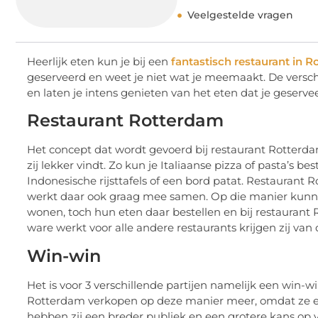
Veelgestelde vragen
Heerlijk eten kun je bij een
fantastisch restaurant in 
geserveerd en weet je niet wat je meemaakt. De vers
en laten je intens genieten van het eten dat je geserve
Restaurant Rotterdam
Het concept dat wordt gevoerd bij restaurant Rotterdam 
zij lekker vindt. Zo kun je Italiaanse pizza of pasta’s b
Indonesische rijsttafels of een bord patat. Restaurant
werkt daar ook graag mee samen. Op die manier kunnen
wonen, toch hun eten daar bestellen en bij restaurant
ware werkt voor alle andere restaurants krijgen zij va
Win-win
Het is voor 3 verschillende partijen namelijk een win-wi
Rotterdam verkopen op deze manier meer, omdat ze e
hebben zij een breder publiek en een grotere kans op