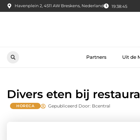
Havenplein 2, 4511 AW Breskens, Nederland
19:38:46
Partners
Uit de 
Divers eten bij restau
Gepubliceerd Door: Bcentral
HORECA