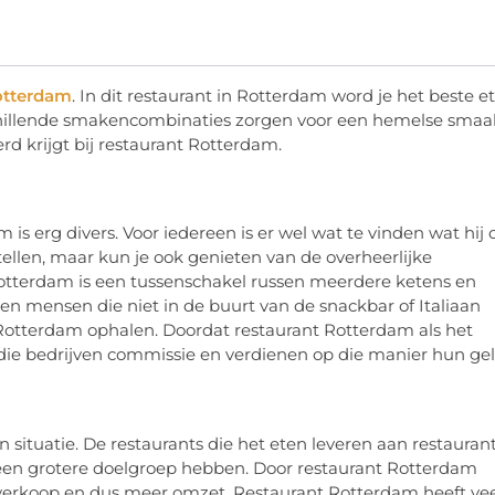
Rotterdam
. In dit restaurant in Rotterdam word je het beste e
chillende smakencombinaties zorgen voor een hemelse smaa
erd krijgt bij restaurant Rotterdam.
is erg divers. Voor iedereen is er wel wat te vinden wat hij 
estellen, maar kun je ook genieten van de overheerlijke
 Rotterdam is een tussenschakel russen meerdere ketens en
 mensen die niet in de buurt van de snackbar of Italiaan
 Rotterdam ophalen. Doordat restaurant Rotterdam als het
n die bedrijven commissie en verdienen op die manier hun ge
n situatie. De restaurants die het eten leveren aan restauran
en grotere doelgroep hebben. Door restaurant Rotterdam
 verkoop en dus meer omzet. Restaurant Rotterdam heeft ve