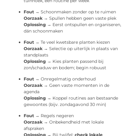
tuinhoek, één routine per week
Fout →
Schoonmaken zonder op te ruimen
Oorzaak →
Spullen hebben geen vaste plek
Oplossing →
Eerst ontspullen en organiseren,
dán schoonmaken
Fout →
Te veel kwetsbare planten kiezen
Oorzaak →
Selectie op uiterlijk in plaats van
standplaats
Oplossing →
Kies planten passend bij
zon/schaduw en bodem; begin robuust
Fout →
Onregelmatig onderhoud
Oorzaak →
Geen vaste momenten in de
agenda
Oplossing →
Koppel routines aan bestaande
gewoontes (bijv. zondagavond 30 min)
Fout →
Regels negeren
Oorzaak →
Onbekendheid met lokale
afspraken
Oplossing →
Bij twijfel:
check lokale