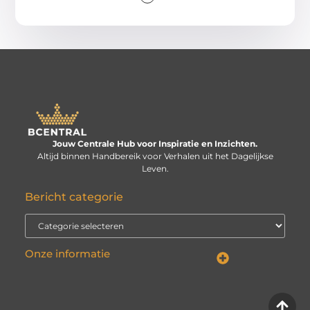
Jouw Centrale Hub voor Inspiratie en Inzichten.
Altijd binnen Handbereik voor Verhalen uit het Dagelijkse
Leven.
Bericht categorie
Onze informatie
Linkbuilding kopen: verstandige investering of risico voor je website?
Kan je geld verdienen met een website? De echte vraag is: hoe serieus neem je het?