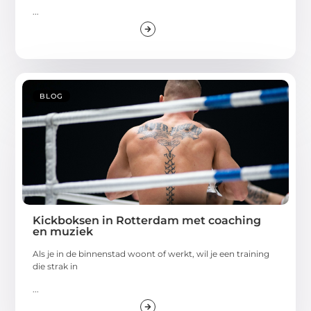
...
BLOG
Kickboksen in Rotterdam met coaching
en muziek
Als je in de binnenstad woont of werkt, wil je een training
die strak in
...