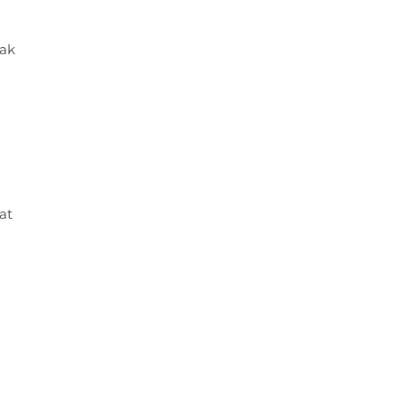
aak
at