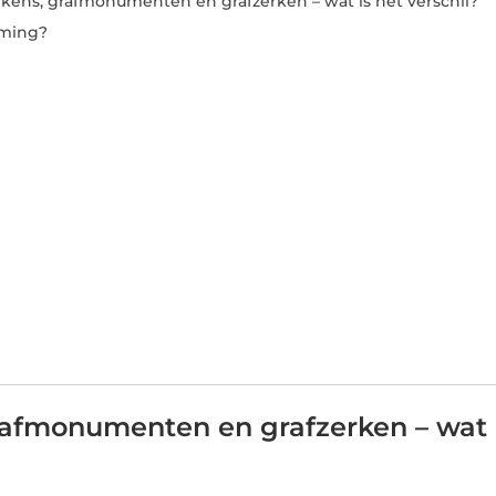
ens, grafmonumenten en grafzerken – wat is het verschil?
aming?
afmonumenten en grafzerken – wat 