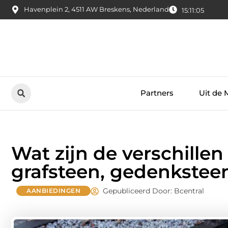
Havenplein 2, 4511 AW Breskens, Nederland
15:11:06
Partners
Uit de 
Wat zijn de verschillen
grafsteen, gedenkste
Gepubliceerd Door: Bcentral
AANBIEDINGEN